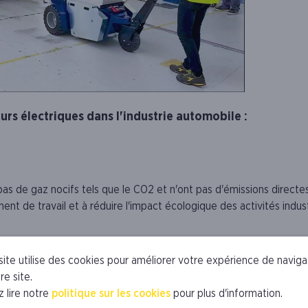
urs électriques dans l'industrie automobile :
as de gaz nocifs tels que le CO2 et n'ont pas d'émissions directe
ment de travail et à réduire l'impact écologique des activités indust
ssent nécessiter un investissement initial plus important, ils perm
site utilise des cookies pour améliorer votre expérience de naviga
moins chère que le carburant, et les tracteurs électriques nécessit
re site.
t de l'absence de moteurs à combustion interne aux pièces comple
z lire notre
politique sur les cookies
pour plus d'information.