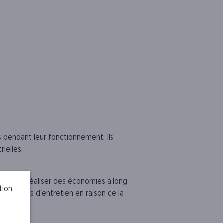
s pendant leur fonctionnement. Ils
rielles.
ettent de réaliser des économies à long
tion
ent moins d'entretien en raison de la
xes.