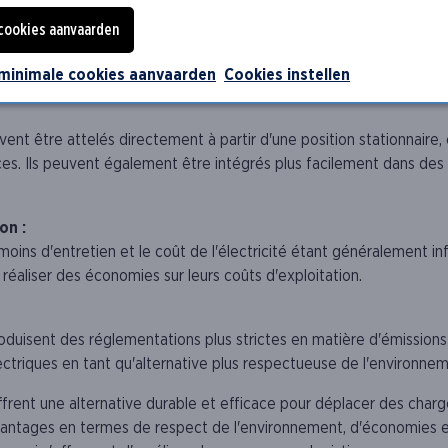
éralement plus silencieux que les transporteurs à moteur diesel o
 cookies aanvaarden
uction du bruit est essentielle, comme les usines ou les centres de 
 minimale cookies aanvaarden
Cookies instellen
ent être attelés directement à partir d'une position stationnaire, 
ces. Ils peuvent également être intégrés plus facilement dans de
on :
oins d'entretien et le coût de l'électricité étant généralement infé
éaliser des économies sur leurs coûts d'exploitation.
oduisent des réglementations plus strictes en matière d'émissions p
ectriques en tant qu'alternative plus respectueuse de l'environnem
ffrent une alternative durable et efficace pour déplacer des char
avantages en termes de respect de l'environnement, d'économies et