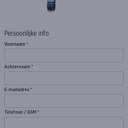
Persoonlijke info
Voornaam *
Achternaam *
Gelieve dit veld leeg te laten
E-mailadres *
Telefoon / GSM *