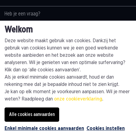
Heb je een vraag?
Contacteer ons
Welkom
+32(0)89463794
info@kathagen.be
Deze website maakt gebruik van cookies. Dankzij het
gebruik van cookies kunnen we je een goed werkende
website aanbieden en het bezoek aan onze website
Vestiging
analyseren. Wil je genieten van een optimale surfervaring?
Kathagen N.V.
Klik dan op ‘alle cookies aanvaarden’.
Toekomststraat 4
Als je enkel minimale cookies aanvaardt, houd er dan
B-3960 Bree (Limburg)
rekening mee dat je bepaalde inhoud niet te zien krijgt.
Je kan op elk moment je voorkeuren aanpassen. Wil je meer
Plan je route
weten? Raadpleeg dan
onze cookieverklaring
.
Privacybeleid
Algemene voorwaarden
Alle cookies aanvaarden
Algemene verkoopsvoorwaarden
Cookiebeleid
Enkel minimale cookies aanvaarden
Cookies instellen
webdesign © Sanmax Projects
Contacteer ons: info@kathagen.be