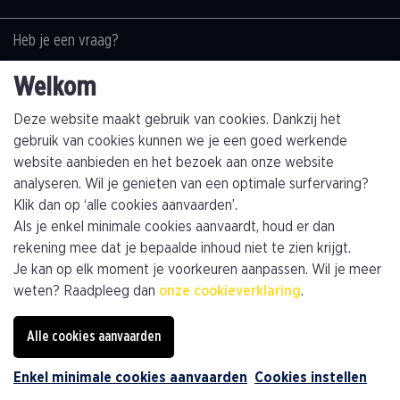
Heb je een vraag?
Contacteer ons
Welkom
+32(0)89463794
info@kathagen.be
Deze website maakt gebruik van cookies. Dankzij het
gebruik van cookies kunnen we je een goed werkende
website aanbieden en het bezoek aan onze website
Vestiging
analyseren. Wil je genieten van een optimale surfervaring?
Kathagen N.V.
Klik dan op ‘alle cookies aanvaarden’.
Toekomststraat 4
Als je enkel minimale cookies aanvaardt, houd er dan
B-3960 Bree (Limburg)
rekening mee dat je bepaalde inhoud niet te zien krijgt.
Je kan op elk moment je voorkeuren aanpassen. Wil je meer
Plan je route
weten? Raadpleeg dan
onze cookieverklaring
.
Privacybeleid
Algemene voorwaarden
Alle cookies aanvaarden
Algemene verkoopsvoorwaarden
Cookiebeleid
Enkel minimale cookies aanvaarden
Cookies instellen
webdesign © Sanmax Projects
Contacteer ons: info@kathagen.be