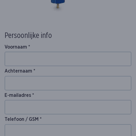
Persoonlijke info
Voornaam *
Achternaam *
Gelieve dit veld leeg te laten
E-mailadres *
Telefoon / GSM *