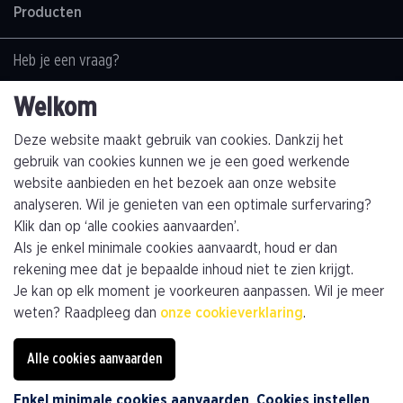
Producten
Heb je een vraag?
Contacteer ons
Welkom
+32(0)89463794
info@kathagen.be
Deze website maakt gebruik van cookies. Dankzij het
gebruik van cookies kunnen we je een goed werkende
website aanbieden en het bezoek aan onze website
Vestiging
analyseren. Wil je genieten van een optimale surfervaring?
Kathagen N.V.
Klik dan op ‘alle cookies aanvaarden’.
Toekomststraat 4
Als je enkel minimale cookies aanvaardt, houd er dan
B-3960 Bree (Limburg)
rekening mee dat je bepaalde inhoud niet te zien krijgt.
Je kan op elk moment je voorkeuren aanpassen. Wil je meer
Plan je route
weten? Raadpleeg dan
onze cookieverklaring
.
Alle cookies aanvaarden
Privacybeleid
Algemene voorwaarden
Algemene verkoopsvoorwaarden
Cookiebeleid
Enkel minimale cookies aanvaarden
Cookies instellen