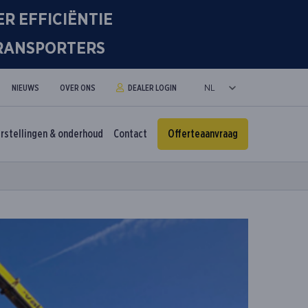
R EFFICIËNTIE
TRANSPORTERS
NIEUWS
OVER ONS
DEALER LOGIN
rstellingen & onderhoud
Contact
Offerteaanvraag