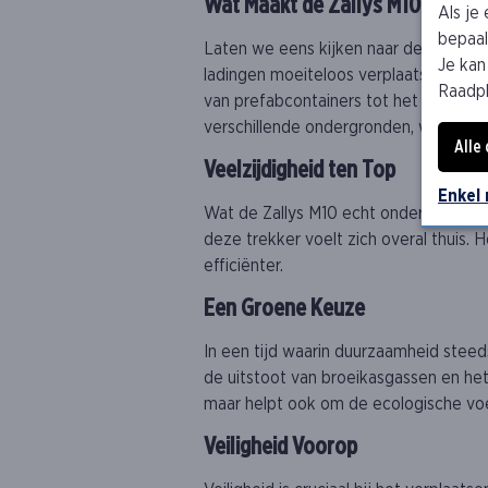
Wat Maakt de Zallys M10 zo Bij
Als je
bepaald
Laten we eens kijken naar de technisc
Je kan
ladingen moeiteloos verplaatst. Zijn 
Raadp
van prefabcontainers tot het transpor
verschillende ondergronden, wat de tr
Alle
Veelzijdigheid ten Top
Enkel
Wat de Zallys M10 echt onderscheidt, is
deze trekker voelt zich overal thuis.
efficiënter.
Een Groene Keuze
In een tijd waarin duurzaamheid steeds 
de uitstoot van broeikasgassen en het
maar helpt ook om de ecologische voet
Veiligheid Voorop