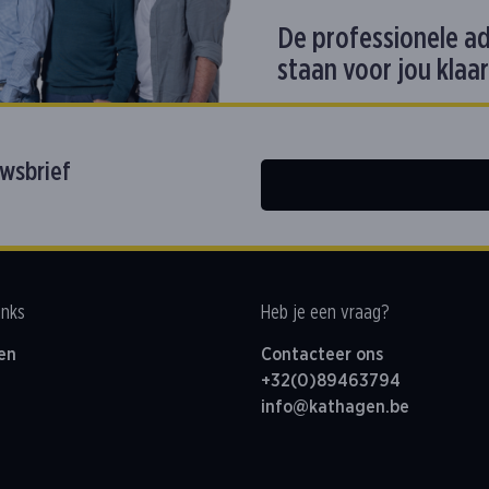
De professionele a
staan voor jou klaar
uwsbrief
inks
Heb je een vraag?
en
Contacteer ons
+32(0)89463794
info@kathagen.be