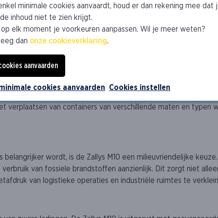
zonder?
 enkel minimale cookies aanvaardt, houd er dan rekening mee dat 
e inhoud niet te zien krijgt.
he snufjes van de Zallys M10. Deze trekker heeft een krachtige e
 op elk moment je voorkeuren aanpassen. Wil je meer weten?
vermogen om tot 15 ton te slepen maakt hem perfect voor diverse
leeg dan
onze cookieverklaring
.
t van zware industriële goederen. Bovendien zijn de pneumatische
ekker geschikt maakt voor allerlei containertransporten.
 cookies aanvaarden
 minimale cookies aanvaarden
Cookies instellen
 zijn veelzijdigheid. Of je nu werkt in een magazijn, op een bouwpla
 Het verplaatsen van containers van verschillende maten en typen
belangrijker wordt, is de Zallys M10 een milieuvriendelijke keuze. 
 verbruik van fossiele brandstoffen aanzienlijk. Dit zorgt niet al
afdruk van logistieke operaties en industriële ruimtes te verklei