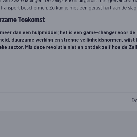
tsen van zware ladingen. De Zallys M10 is uitgerust met geavancee
 transport beschermen. Zo kun je met een gerust hart aan de slag,
uurzame Toekomst
is meer dan een hulpmiddel; het is een game-changer voor d
gheid, duurzame werking en strenge veiligheidsnormen, wijst h
ke sector. Mis deze revolutie niet en ontdek zelf hoe de Zal
De