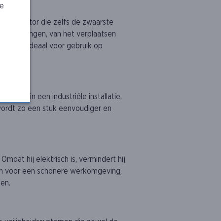
je
lektromotor die zelfs de zwaarste
 toepassingen, van het verplaatsen
 wielen ideaal voor gebruik op
ats of in een industriële installatie,
 wordt zo een stuk eenvoudiger en
Omdat hij elektrisch is, vermindert hij
leen voor een schonere werkomgeving,
nen.