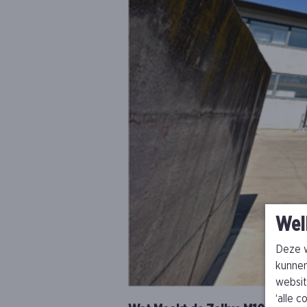
Wel
Deze w
kunnen
websit
‘alle 