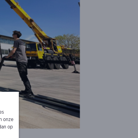
es
n onze
 dan op