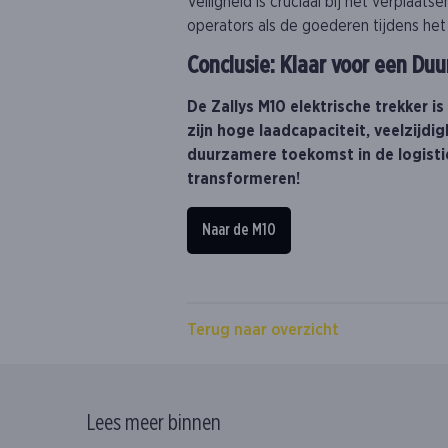
Veiligheid is cruciaal bij het verplaa
operators als de goederen tijdens het
Conclusie: Klaar voor een D
De Zallys M10 elektrische trekker 
zijn hoge laadcapaciteit, veelzijdi
duurzamere toekomst in de logistie
transformeren!
Naar de M10
Terug naar overzicht
Lees meer binnen