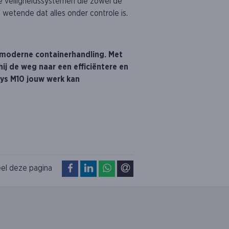
rde veiligheidssystemen die zowel de
 wetende dat alles onder controle is.
e moderne containerhandling. Met
ij de weg naar een efficiëntere en
lys M10 jouw werk kan
op Facebook
op LinkedIn
op WhatsApp
via e-mail
el deze pagina