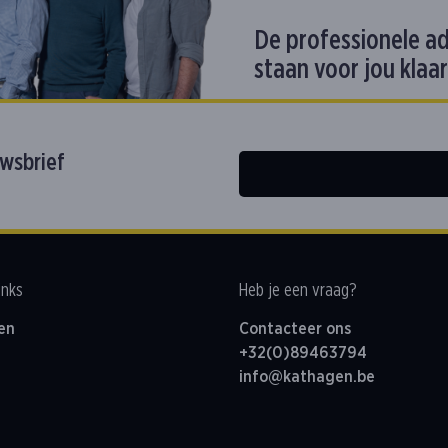
De professionele a
staan voor jou klaar
uwsbrief
inks
Heb je een vraag?
en
Contacteer ons
+32(0)89463794
info@kathagen.be