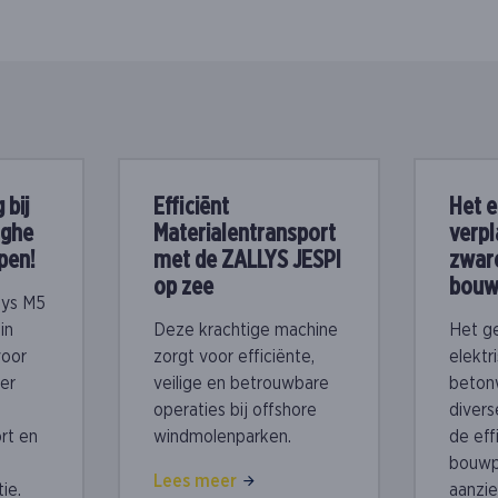
 bij
Efficiënt
Het e
oghe
Materialentransport
verpl
pen!
met de ZALLYS JESPI
zware
op zee
bouw
lys M5
in
Deze krachtige machine
Het g
voor
zorgt voor efficiënte,
elektr
eer
veilige en betrouwbare
beton
operaties bij offshore
divers
ort en
windmolenparken.
de eff
bouwp
Lees meer
ie.
aanzie