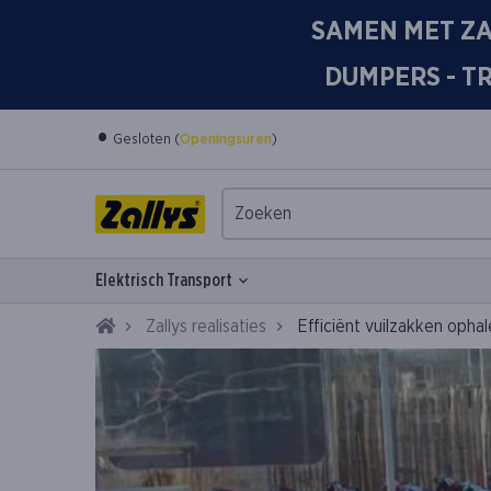
SAMEN MET ZA
DUMPERS - T
•
Gesloten (
Openingsuren
)
Elektrisch Transport
Home
Zallys realisaties
Efficiënt vuilzakken ophal