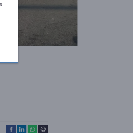
je
op Facebook
op LinkedIn
op WhatsApp
via e-mail
a