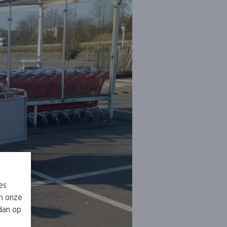
es
n onze
 dan op