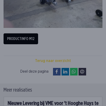
PRODUCTINFO M12
Terug naar overzicht
op Facebook
op LinkedIn
op WhatsApp
via e-mail
Deel deze pagina
Meer realisaties
Nieuwe Levering bij VME voor 't Hooghe Huys te